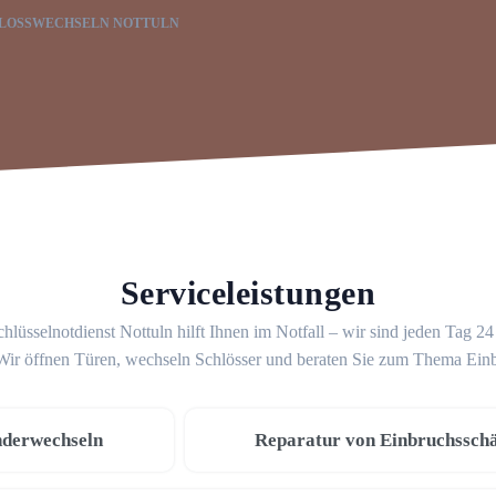
LOSSWECHSELN NOTTULN
Serviceleistungen
hlüsselnotdienst Nottuln hilft Ihnen im Notfall – wir sind jeden Tag 2
 Wir öffnen Türen, wechseln Schlösser und beraten Sie zum Thema Ein
nderwechseln
Reparatur von Einbruchssch