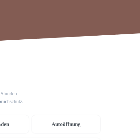
4 Stunden
bruchschutz.
äden
Autoöffnung